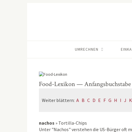
UMRECHNEN
EINK
Food-Lexikon — Anfangsbuchstabe
Weiter blättern:
A
B
C
D
E
F
G
H
I
J
K
nachos
»
Tortilla-Chips
Unter "Nachos" verstehen die US-Bürger oft 