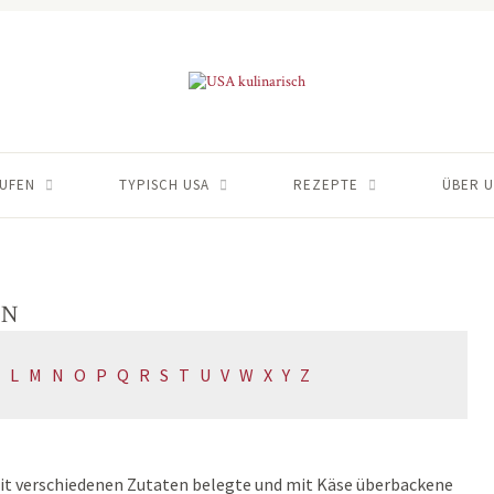
AUFEN
TYPISCH USA
REZEPTE
ÜBER U
 N
L
M
N
O
P
Q
R
S
T
U
V
W
X
Y
Z
mit verschiedenen Zutaten belegte und mit Käse überbackene