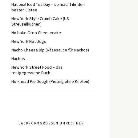
National Iced Tea Day – so macht ihr den
besten Eistee
New York Style Crumb Cake (US-
Streuselkuchen)
No bake Oreo Cheesecake
New York Hot Dogs
Nacho Cheese Dip (Käsesauce für Nachos)
Nachos
New York Street Food – das
testgegessene Buch
No-knead Pie Dough (Pieteig ohne Kneten)
BACKFORMGRÖSSEN UMRECHNEN