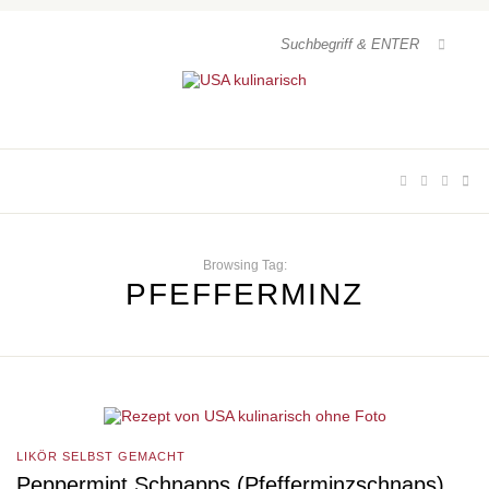
Browsing Tag:
PFEFFERMINZ
LIKÖR SELBST GEMACHT
Peppermint Schnapps (Pfefferminzschnaps)