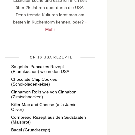
Esskultur koche und esse ich mich seit
über 25 Jahren quer durch die USA.
Denn fremde Kulturen lernt man am
besten in Kuchenform kennen, oder?
»
Mehr
TOP 10 USA REZEPTE
So gehts: Pancakes Rezept
(Pfannkuchen) wie in den USA
Chocolate Chip Cookies
(Schokoladenkekse)
Cinnamon Rolls wie von Cinnabon
(Zimtschnecken)
Killer Mac and Cheese (a la Jamie
Oliver)
Cornbread Rezept aus den Südstaaten
(Maisbrot)
Bagel (Grundrezept)