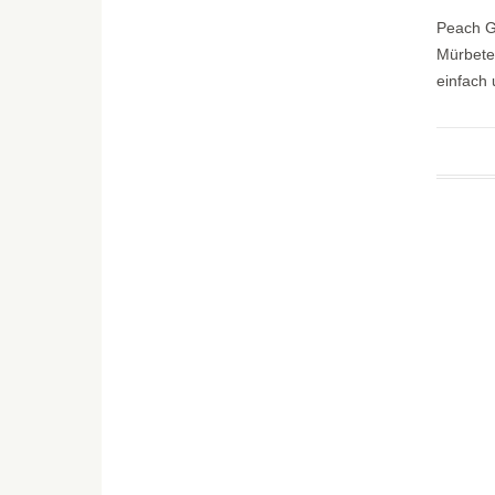
Peach Ga
Mürbetei
einfach 