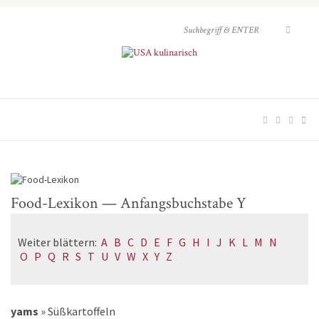
Food-Lexikon — Anfangsbuchstabe Y
Weiter blättern:
A
B
C
D
E
F
G
H
I
J
K
L
M
N
O
P
Q
R
S
T
U
V
W
X
Y
Z
yams
»
Süßkartoffeln